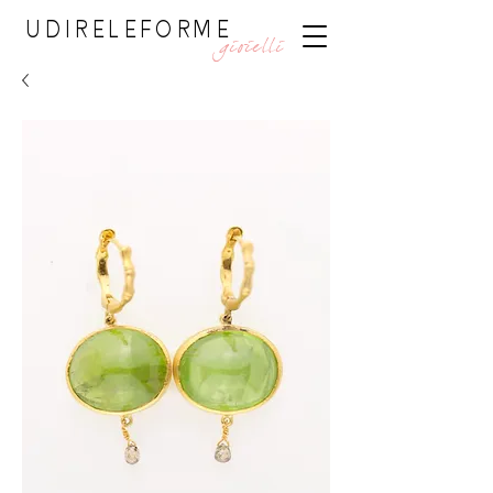
UDIRELEFORME
gioielli