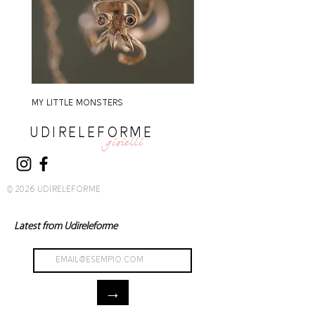
MY LITTLE MONSTERS
MY LITTLE MONSTERS
UDIRELEFORME
gioielli
© 2026 UDIRELEFORME
Latest from Udireleforme
→