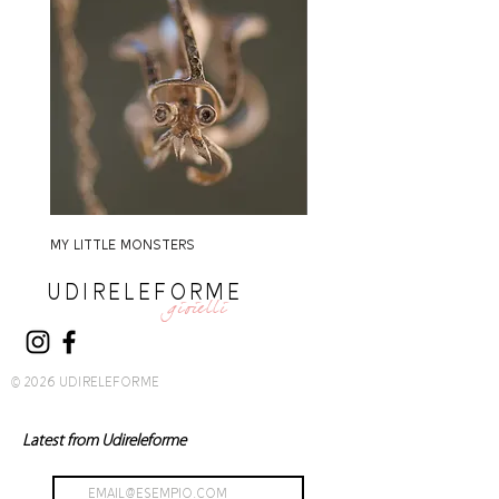
MY LITTLE MONSTERS
MY LITTLE MONSTERS
UDIRELEFORME
gioielli
© 2026 UDIRELEFORME
Latest from Udireleforme